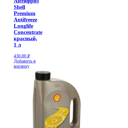
Антифриз
Shell
Premium
Antifreeze
Longlife
Concentrate
красный,
1 л
430.00
Р
Добавить в
УБ.
корзину