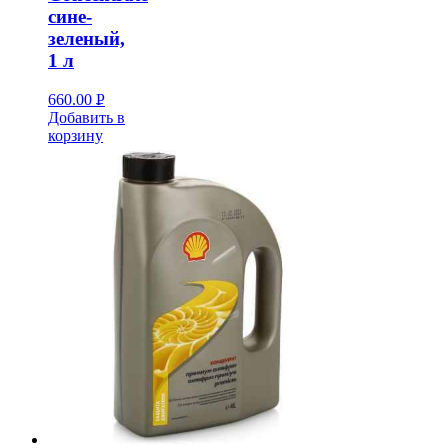
сине-
зеленый,
1 л
660.00
Р
Добавить в
УБ.
корзину