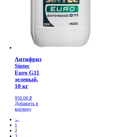
Антифриз
Sintec
Euro G11
зеленый,
10 кг
950.00
Р
Добавить в
УБ.
корзину
←
1
2
3