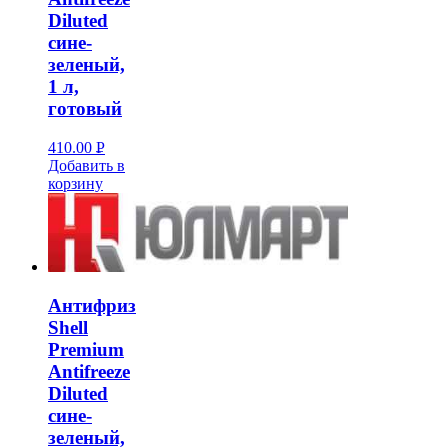
Diluted
сине-
зеленый,
1 л,
готовый
410.00
Р
Добавить в
УБ.
корзину
Антифриз
Shell
Premium
Antifreeze
Diluted
сине-
зеленый,