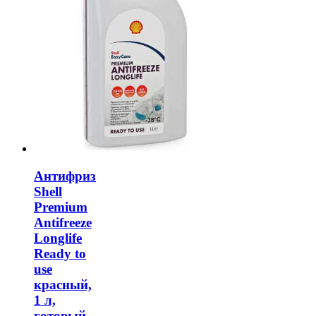
Антифриз
Shell
Premium
Antifreeze
Longlife
Ready to
use
красный,
1 л,
готовый