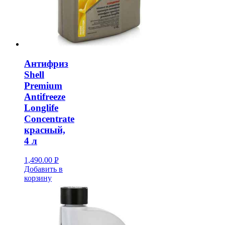
Антифриз
Shell
Premium
Antifreeze
Longlife
Concentrate
красный,
4 л
1,490.00
Р
Добавить в
УБ.
корзину