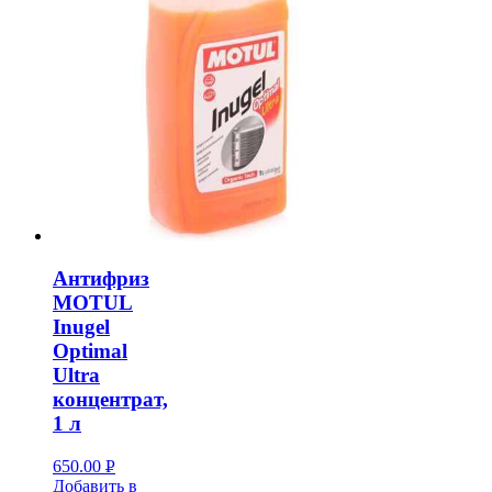
Антифриз
MOTUL
Inugel
Optimal
Ultra
концентрат,
1 л
650.00
Р
Добавить в
УБ.