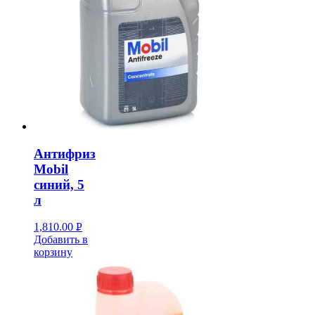
Антифриз
Mobil
синий, 5
л
1,810.00
Р
Добавить в
УБ.
корзину