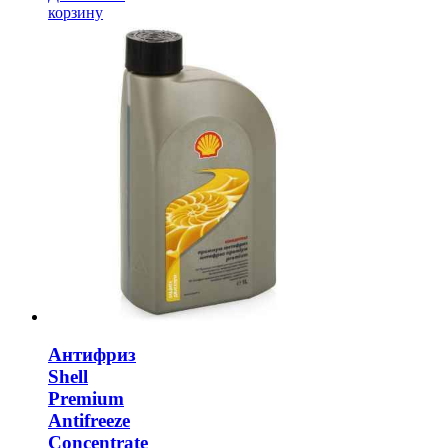
корзину
Антифриз
Shell
Premium
Antifreeze
Concentrate