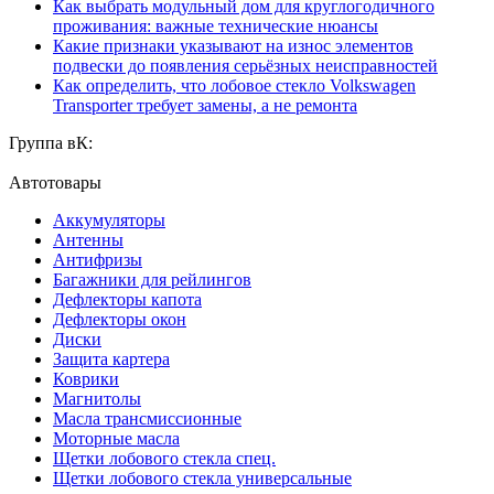
Как выбрать модульный дом для круглогодичного
проживания: важные технические нюансы
Какие признаки указывают на износ элементов
подвески до появления серьёзных неисправностей
Как определить, что лобовое стекло Volkswagen
Transporter требует замены, а не ремонта
Группа вК:
Автотовары
Аккумуляторы
Антенны
Антифризы
Багажники для рейлингов
Дефлекторы капота
Дефлекторы окон
Диски
Защита картера
Коврики
Магнитолы
Масла трансмиссионные
Моторные масла
Щетки лобового стекла спец.
Щетки лобового стекла универсальные