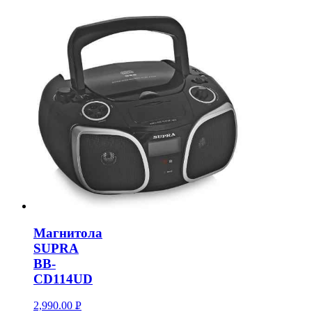
Магнитола
SUPRA
BB-
CD114UD
2,990.00
Р