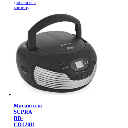
Добавить в
УБ.
корзину
Магнитола
SUPRA
BB-
CD120U