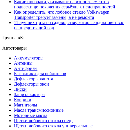
Какие признаки указывают на износ элементов
подвески до появления серьёзных неисправностей
Как определить, что лобовое стекло Volkswagen
Transporter требует замены, а не ремонта
11 лучших цитат о садоводстве, которые вдохновят вас
на предстоящий год
Группа вК:
Автотовары
Аккумуляторы
Антенны
Антифризы
Багажники для рейлингов
Дефлекторы капота
Дефлекторы окон
Диски
Защита картера
Коврики
Магнитолы
Масла трансмиссионные
Моторные масла
Щетки лобового стекла спец.
Щетки лобового стекла универсальные