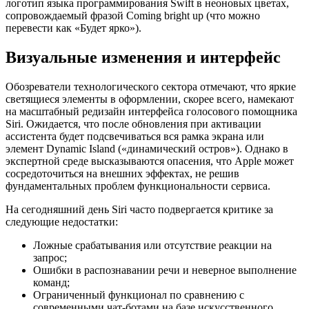
логотип языка программирования Swift в неоновых цветах,
сопровождаемый фразой Coming bright up (что можно
перевести как «Будет ярко»).
Визуальные изменения и интерфейс
Обозреватели технологического сектора отмечают, что яркие
светящиеся элементы в оформлении, скорее всего, намекают
на масштабный редизайн интерфейса голосового помощника
Siri. Ожидается, что после обновления при активации
ассистента будет подсвечиваться вся рамка экрана или
элемент Dynamic Island («динамический остров»). Однако в
экспертной среде высказываются опасения, что Apple может
сосредоточиться на внешних эффектах, не решив
фундаментальных проблем функциональности сервиса.
На сегодняшний день Siri часто подвергается критике за
следующие недостатки:
Ложные срабатывания или отсутствие реакции на
запрос;
Ошибки в распознавании речи и неверное выполнение
команд;
Ограниченный функционал по сравнению с
современными чат-ботами на базе искусственного