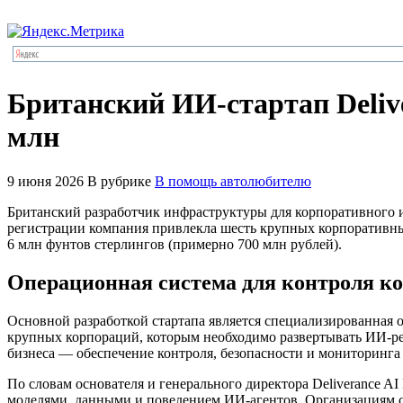
Британский ИИ-стартап Delive
млн
9 июня 2026
В рубрике
В помощь автолюбителю
Британский разработчик инфраструктуры для корпоративного ис
регистрации компания привлекла шесть крупных корпоративных
6 млн фунтов стерлингов (примерно 700 млн рублей).
Операционная система для контроля к
Основной разработкой стартапа является специализированная о
крупных корпораций, которым необходимо развертывать ИИ-ре
бизнеса — обеспечение контроля, безопасности и мониторинг
По словам основателя и генерального директора Deliverance A
моделями, данными и поведением ИИ-агентов. Организациям 