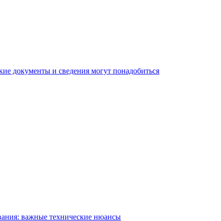
кие документы и сведения могут понадобиться
вания: важные технические нюансы