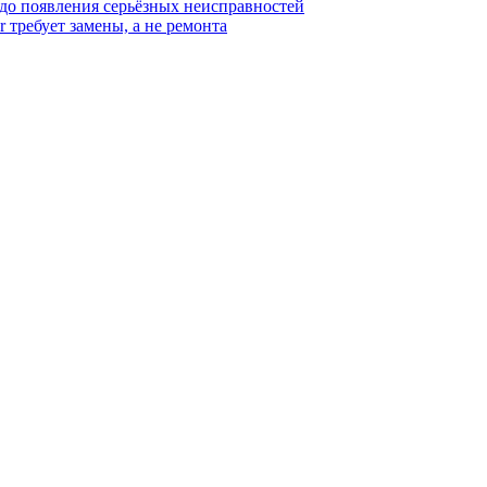
 до появления серьёзных неисправностей
r требует замены, а не ремонта