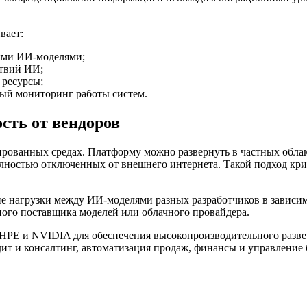
вает:
ыми ИИ-моделями;
ствий ИИ;
 ресурсы;
ый мониторинг работы систем.
сть от вендоров
ированных средах. Платформу можно развернуть в частных облак
полностью отключенных от внешнего интернета. Такой подход кр
 нагрузки между ИИ-моделями разных разработчиков в зависимо
ного поставщика моделей или облачного провайдера.
 HPE и NVIDIA для обеспечения высокопроизводительного разве
дит и консалтинг, автоматизация продаж, финансы и управление 