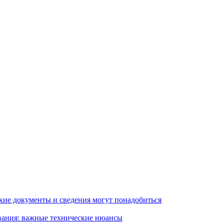
кие документы и сведения могут понадобиться
вания: важные технические нюансы