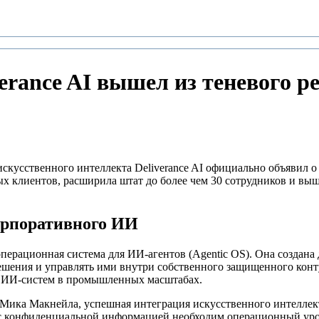
rance AI вышел из теневого р
кусственного интеллекта Deliverance AI официально объявил о 
 клиентов, расширила штат до более чем 30 сотрудников и выш
орпоративного ИИ
перационная система для ИИ-агентов (Agentic OS). Она создана 
шения и управлять ими внутри собственного защищенного конт
а ИИ-систем в промышленных масштабах.
I Мика Макнейла, успешная интеграция искусственного интеллек
с конфиденциальной информацией необходим операционный уро