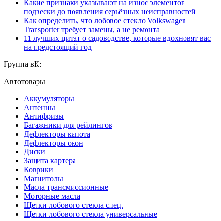
Какие признаки указывают на износ элементов
подвески до появления серьёзных неисправностей
Как определить, что лобовое стекло Volkswagen
Transporter требует замены, а не ремонта
11 лучших цитат о садоводстве, которые вдохновят вас
на предстоящий год
Группа вК:
Автотовары
Аккумуляторы
Антенны
Антифризы
Багажники для рейлингов
Дефлекторы капота
Дефлекторы окон
Диски
Защита картера
Коврики
Магнитолы
Масла трансмиссионные
Моторные масла
Щетки лобового стекла спец.
Щетки лобового стекла универсальные