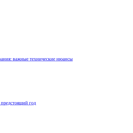
вания: важные технические нюансы
а предстоящий год