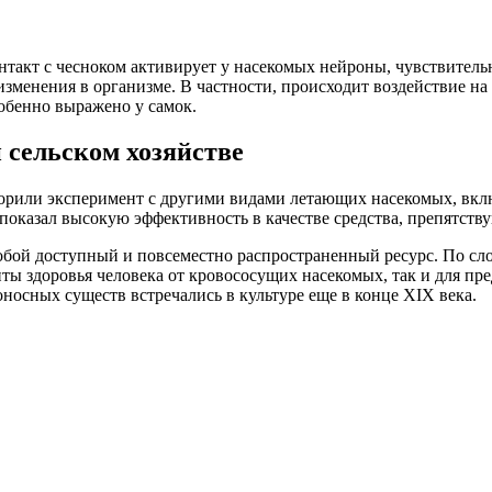
нтакт с чесноком активирует у насекомых нейроны, чувствитель
 изменения в организме. В частности, происходит воздействие
обенно выражено у самок.
 сельском хозяйстве
или эксперимент с другими видами летающих насекомых, включ
к показал высокую эффективность в качестве средства, препятс
 собой доступный и повсеместно распространенный ресурс. По с
ы здоровья человека от кровососущих насекомых, так и для пред
носных существ встречались в культуре еще в конце XIX века.