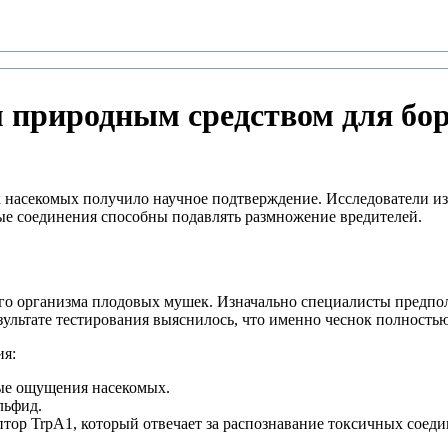
 природным средством для бо
 насекомых получило научное подтверждение. Исследователи из
ые соединения способны подавлять размножение вредителей.
ого организма плодовых мушек. Изначально специалисты предпол
зультате тестирования выяснилось, что именно чеснок полность
ия:
вые ощущения насекомых.
льфид.
тор TrpA1, который отвечает за распознавание токсичных соеди