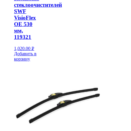
стеклоочистителей
SWF
VisioFlex
OE 530
мм,
119321
1,020.00
Р
Добавить в
УБ.
корзину