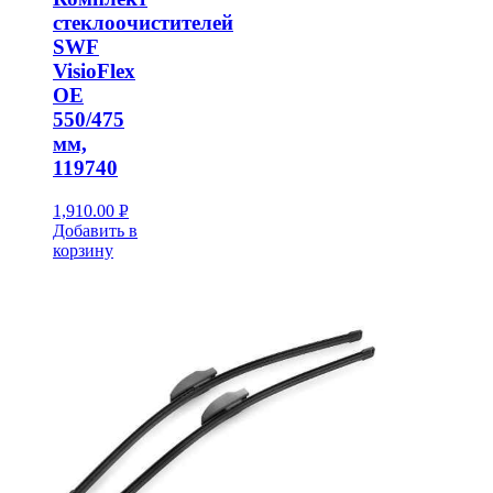
стеклоочистителей
SWF
VisioFlex
OE
550/475
мм,
119740
1,910.00
Р
Добавить в
УБ.
корзину