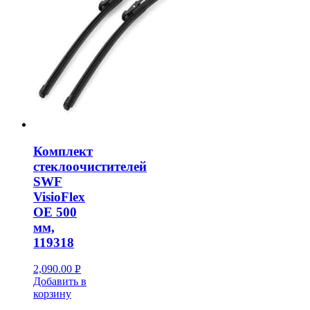
Комплект
стеклоочистителей
SWF
VisioFlex
OE 500
мм,
119318
2,090.00
Р
Добавить в
УБ.
корзину