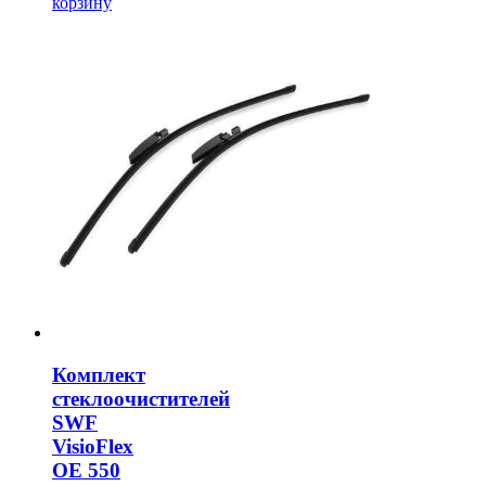
корзину
Комплект
стеклоочистителей
SWF
VisioFlex
OE 550