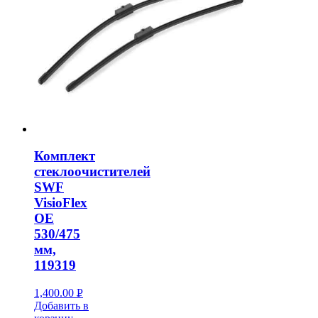
Комплект
стеклоочистителей
SWF
VisioFlex
OE
530/475
мм,
119319
1,400.00
Р
Добавить в
УБ.