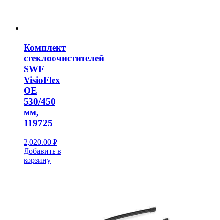
Комплект
стеклоочистителей
SWF
VisioFlex
OE
530/450
мм,
119725
2,020.00
Р
Добавить в
УБ.
корзину