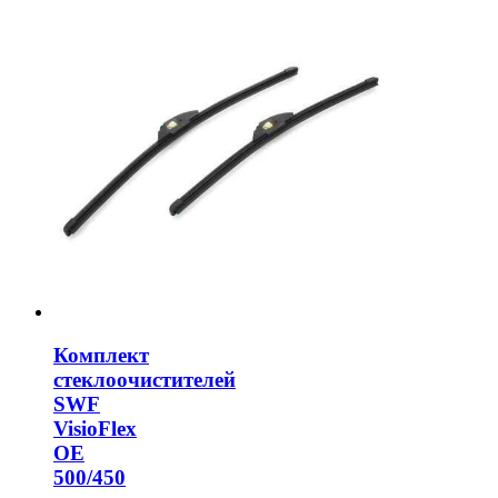
Комплект
стеклоочистителей
SWF
VisioFlex
OE
500/450