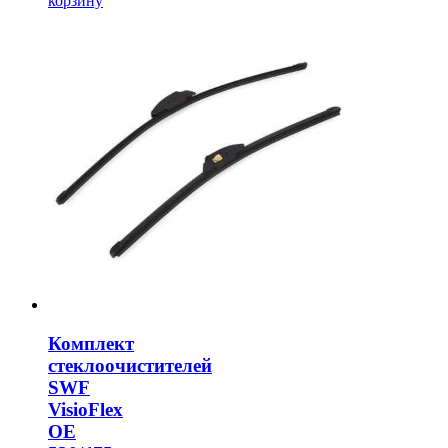
корзину
Комплект
стеклоочистителей
SWF
VisioFlex
OE