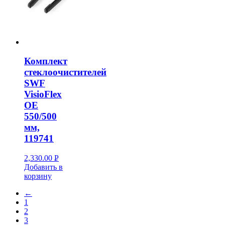
Комплект
стеклоочистителей
SWF
VisioFlex
OE
550/500
мм,
119741
2,330.00
Р
Добавить в
УБ.
корзину
←
1
2
3