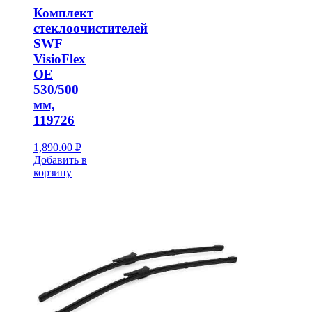
Комплект
стеклоочистителей
SWF
VisioFlex
OE
530/500
мм,
119726
1,890.00
Р
Добавить в
УБ.
корзину