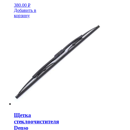
380.00
Р
Добавить в
УБ.
корзину
Щетка
стеклоочистителя
Denso