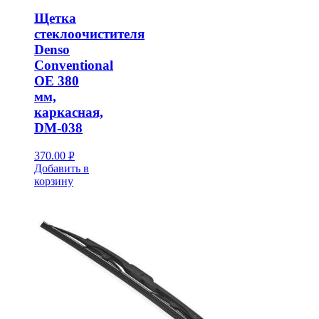
Щетка
стеклоочистителя
Denso
Conventional
OE 380
мм,
каркасная,
DM-038
370.00
Р
Добавить в
УБ.
корзину