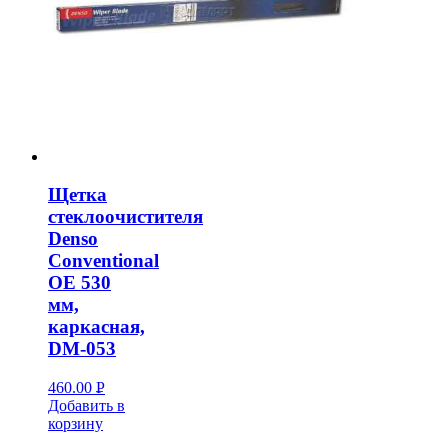
Щетка
стеклоочистителя
Denso
Conventional
OE 530
мм,
каркасная,
DM-053
460.00
Р
Добавить в
УБ.
корзину