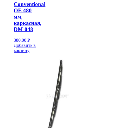
Conventional
OE 480
мм,
каркасная,
DM-048
380.00
Р
Добавить в
УБ.
корзину