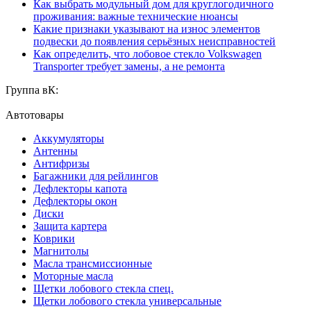
Как выбрать модульный дом для круглогодичного
проживания: важные технические нюансы
Какие признаки указывают на износ элементов
подвески до появления серьёзных неисправностей
Как определить, что лобовое стекло Volkswagen
Transporter требует замены, а не ремонта
Группа вК:
Автотовары
Аккумуляторы
Антенны
Антифризы
Багажники для рейлингов
Дефлекторы капота
Дефлекторы окон
Диски
Защита картера
Коврики
Магнитолы
Масла трансмиссионные
Моторные масла
Щетки лобового стекла спец.
Щетки лобового стекла универсальные