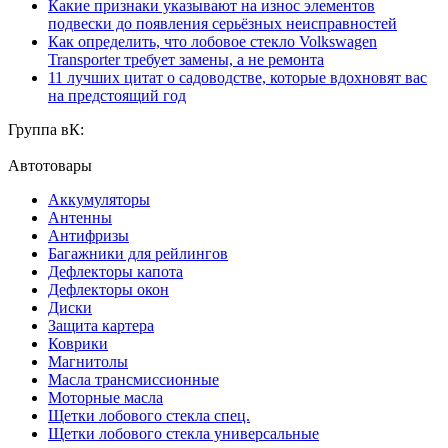
Какие признаки указывают на износ элементов
подвески до появления серьёзных неисправностей
Как определить, что лобовое стекло Volkswagen
Transporter требует замены, а не ремонта
11 лучших цитат о садоводстве, которые вдохновят вас
на предстоящий год
Группа вК:
Автотовары
Аккумуляторы
Антенны
Антифризы
Багажники для рейлингов
Дефлекторы капота
Дефлекторы окон
Диски
Защита картера
Коврики
Магнитолы
Масла трансмиссионные
Моторные масла
Щетки лобового стекла спец.
Щетки лобового стекла универсальные