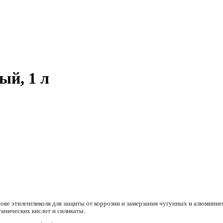
ый, 1 л
ове этиленгликоля для защиты от коррозии и замерзания чугунных и алюминиев
ганических кислот и силикаты.