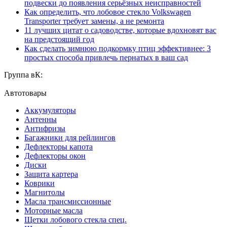
подвески до появления серьёзных неисправностей
Как определить, что лобовое стекло Volkswagen
Transporter требует замены, а не ремонта
11 лучших цитат о садоводстве, которые вдохновят вас
на предстоящий год
Как сделать зимнюю подкормку птиц эффективнее: 3
простых способа привлечь пернатых в ваш сад
Группа вК:
Автотовары
Аккумуляторы
Антенны
Антифризы
Багажники для рейлингов
Дефлекторы капота
Дефлекторы окон
Диски
Защита картера
Коврики
Магнитолы
Масла трансмиссионные
Моторные масла
Щетки лобового стекла спец.