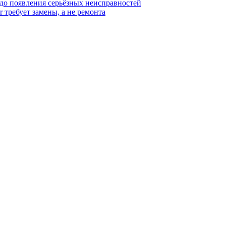
 до появления серьёзных неисправностей
r требует замены, а не ремонта