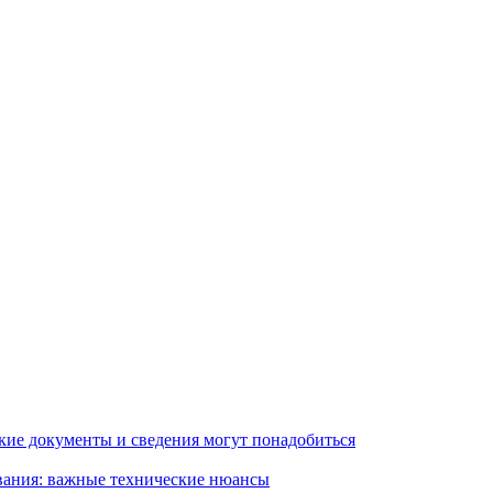
кие документы и сведения могут понадобиться
вания: важные технические нюансы