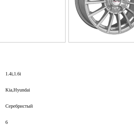
1.4i,1.6i
Kia,Hyundai
Серебристый
6