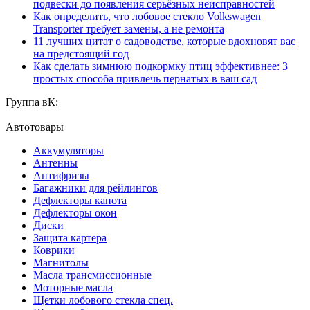
подвески до появления серьёзных неисправностей
Как определить, что лобовое стекло Volkswagen
Transporter требует замены, а не ремонта
11 лучших цитат о садоводстве, которые вдохновят вас
на предстоящий год
Как сделать зимнюю подкормку птиц эффективнее: 3
простых способа привлечь пернатых в ваш сад
Группа вК:
Автотовары
Аккумуляторы
Антенны
Антифризы
Багажники для рейлингов
Дефлекторы капота
Дефлекторы окон
Диски
Защита картера
Коврики
Магнитолы
Масла трансмиссионные
Моторные масла
Щетки лобового стекла спец.