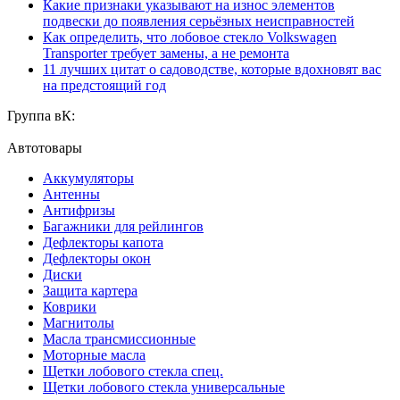
Какие признаки указывают на износ элементов
подвески до появления серьёзных неисправностей
Как определить, что лобовое стекло Volkswagen
Transporter требует замены, а не ремонта
11 лучших цитат о садоводстве, которые вдохновят вас
на предстоящий год
Группа вК:
Автотовары
Аккумуляторы
Антенны
Антифризы
Багажники для рейлингов
Дефлекторы капота
Дефлекторы окон
Диски
Защита картера
Коврики
Магнитолы
Масла трансмиссионные
Моторные масла
Щетки лобового стекла спец.
Щетки лобового стекла универсальные