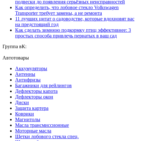
подвески до появления серьёзных неисправностей
Как определить, что лобовое стекло Volkswagen
Transporter требует замены, а не ремонта
11 лучших цитат о садоводстве, которые вдохновят вас
на предстоящий год
Как сделать зимнюю подкормку птиц эффективнее: 3
простых способа привлечь пернатых в ваш сад
Группа вК:
Автотовары
Аккумуляторы
Антенны
Антифризы
Багажники для рейлингов
Дефлекторы капота
Дефлекторы окон
Диски
Защита картера
Коврики
Магнитолы
Масла трансмиссионные
Моторные масла
Щетки лобового стекла спец.