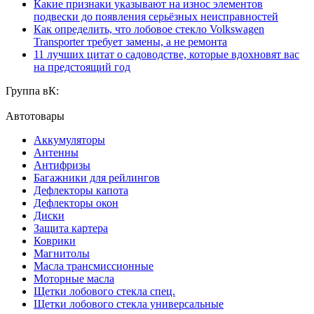
Какие признаки указывают на износ элементов
подвески до появления серьёзных неисправностей
Как определить, что лобовое стекло Volkswagen
Transporter требует замены, а не ремонта
11 лучших цитат о садоводстве, которые вдохновят вас
на предстоящий год
Группа вК:
Автотовары
Аккумуляторы
Антенны
Антифризы
Багажники для рейлингов
Дефлекторы капота
Дефлекторы окон
Диски
Защита картера
Коврики
Магнитолы
Масла трансмиссионные
Моторные масла
Щетки лобового стекла спец.
Щетки лобового стекла универсальные