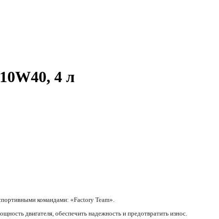
10W40, 4 л
испортивными командами: «Factory Team».
щность двигателя, обеспечить надежность и предотвратить износ.