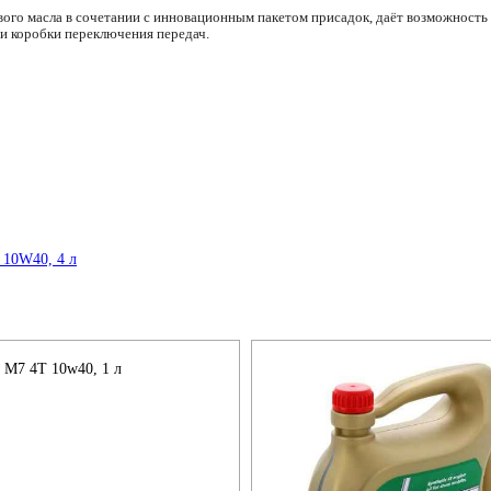
вого масла в сочетании с инновационным пакетом присадок, даёт возможност
 и коробки переключения передач.
 M7 4T 10w40, 1 л