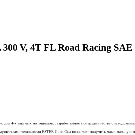
00 V, 4Т FL Road Racing SAE 
о для 4-х тактных мотоциклов, разработанное в сотрудничестве с заводским
муществами технологии ESTER Core. Она позволяет получить максимальную мо