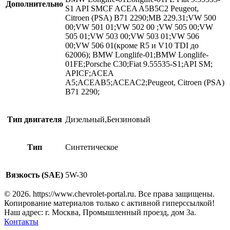
Дополнительно
S1 API SMCF ACEA A5B5C2 Peugeot,
Citroen (PSA) B71 2290;MB 229.31;VW 500
00;VW 501 01;VW 502 00 ;VW 505 00;VW
505 01;VW 503 00;VW 503 01;VW 506
00;VW 506 01(кроме R5 и V10 TDI до
62006); BMW Longlife-01;BMW Longlife-
01FE;Porsche C30;Fiat 9.55535-S1;API SM;
APICF;ACEA
A5;ACEAB5;ACEAC2;Peugeot, Citroen (PSA)
B71 2290;
Тип двигателя
Дизельный,Бензиновый
Тип
Синтетическое
Вязкость (SAE)
5W-30
© 2026. https://www.chevrolet-portal.ru. Все права защищены.
Копирование материалов только с активной гиперссылкой!
Наш адрес: г. Москва, Промышленный проезд, дом 3а.
Контакты