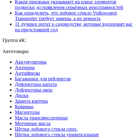
Какие признаки указывают на износ элементов
подвески до появления серьёзных неисправностей
Как определить, что лобовое стекло Volkswagen
Transporter требует замены, а не ремонта
11 лучших цитат о садоводстве, которые вдохновят вас
на предстоящий год
Группа вК:
Автотовары
Аккумуляторы
Антенны
Антифризы
Багажники для рейлингов
Дефлекторы капота
Дефлекторы окон
Диски
Защита картера
Коврики
Магнитолы
Масла трансмиссионные
Моторные масла
Щетки лобового стекла спец.
Щетки лобового стекла универсальные