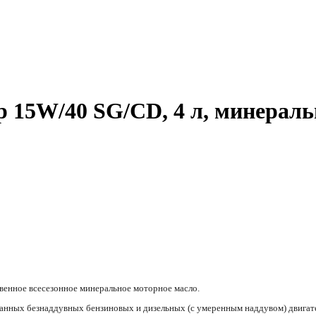
 15W/40 SG/CD, 4 л, минераль
венное всесезонное минеральное моторное масло.
анных безнаддувных бензиновых и дизельных (с умеренным наддувом) двигат