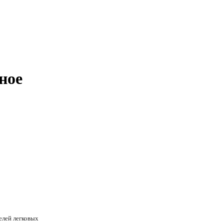
ное
елей легковых