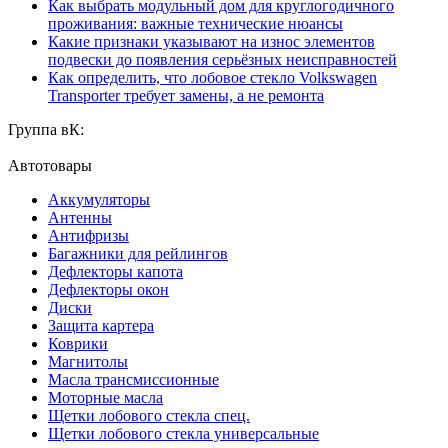
Как выбрать модульный дом для круглогодичного
проживания: важные технические нюансы
Какие признаки указывают на износ элементов
подвески до появления серьёзных неисправностей
Как определить, что лобовое стекло Volkswagen
Transporter требует замены, а не ремонта
Группа вК:
Автотовары
Аккумуляторы
Антенны
Антифризы
Багажники для рейлингов
Дефлекторы капота
Дефлекторы окон
Диски
Защита картера
Коврики
Магнитолы
Масла трансмиссионные
Моторные масла
Щетки лобового стекла спец.
Щетки лобового стекла универсальные