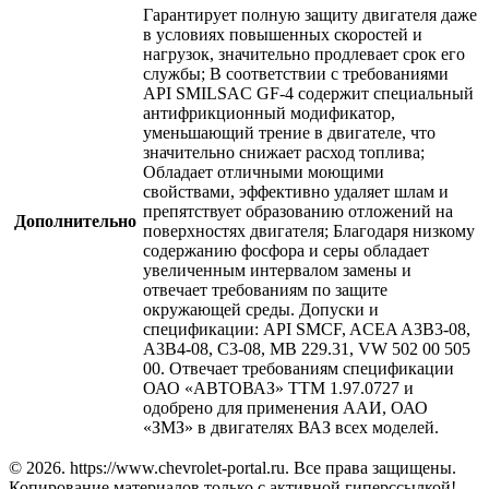
Гарантирует полную защиту двигателя даже
в условиях повышенных скоростей и
нагрузок, значительно продлевает срок его
службы; В соответствии с требованиями
API SMILSAC GF-4 содержит специальный
антифрикционный модификатор,
уменьшающий трение в двигателе, что
значительно снижает расход топлива;
Обладает отличными моющими
свойствами, эффективно удаляет шлам и
препятствует образованию отложений на
Дополнительно
поверхностях двигателя; Благодаря низкому
содержанию фосфора и серы обладает
увеличенным интервалом замены и
отвечает требованиям по защите
окружающей среды. Допуски и
спецификации: API SMCF, ACEA A3B3-08,
A3B4-08, C3-08, MB 229.31, VW 502 00 505
00. Отвечает требованиям спецификации
ОАО «АВТОВАЗ» ТТМ 1.97.0727 и
одобрено для применения ААИ, ОАО
«ЗМЗ» в двигателях ВАЗ всех моделей.
© 2026. https://www.chevrolet-portal.ru. Все права защищены.
Копирование материалов только с активной гиперссылкой!