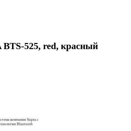
BTS-525, red, красный
стема компании Supra с
хнологии Bluetooth