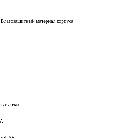
,Влагозащитный материал корпуса
я система
мА
icroUSB