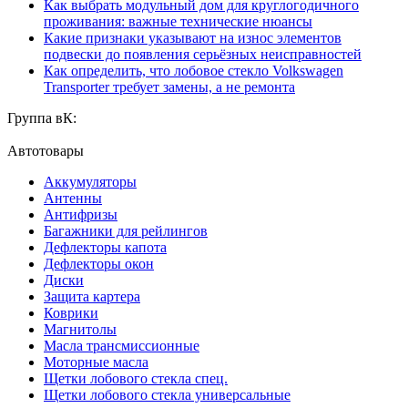
Как выбрать модульный дом для круглогодичного
проживания: важные технические нюансы
Какие признаки указывают на износ элементов
подвески до появления серьёзных неисправностей
Как определить, что лобовое стекло Volkswagen
Transporter требует замены, а не ремонта
Группа вК:
Автотовары
Аккумуляторы
Антенны
Антифризы
Багажники для рейлингов
Дефлекторы капота
Дефлекторы окон
Диски
Защита картера
Коврики
Магнитолы
Масла трансмиссионные
Моторные масла
Щетки лобового стекла спец.
Щетки лобового стекла универсальные