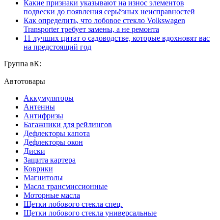
Какие признаки указывают на износ элементов
подвески до появления серьёзных неисправностей
Как определить, что лобовое стекло Volkswagen
Transporter требует замены, а не ремонта
11 лучших цитат о садоводстве, которые вдохновят вас
на предстоящий год
Группа вК:
Автотовары
Аккумуляторы
Антенны
Антифризы
Багажники для рейлингов
Дефлекторы капота
Дефлекторы окон
Диски
Защита картера
Коврики
Магнитолы
Масла трансмиссионные
Моторные масла
Щетки лобового стекла спец.
Щетки лобового стекла универсальные