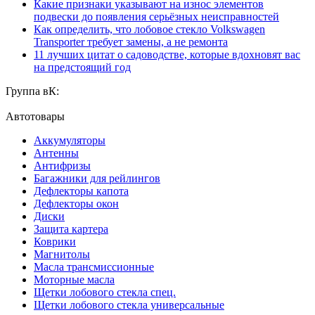
Какие признаки указывают на износ элементов
подвески до появления серьёзных неисправностей
Как определить, что лобовое стекло Volkswagen
Transporter требует замены, а не ремонта
11 лучших цитат о садоводстве, которые вдохновят вас
на предстоящий год
Группа вК:
Автотовары
Аккумуляторы
Антенны
Антифризы
Багажники для рейлингов
Дефлекторы капота
Дефлекторы окон
Диски
Защита картера
Коврики
Магнитолы
Масла трансмиссионные
Моторные масла
Щетки лобового стекла спец.
Щетки лобового стекла универсальные