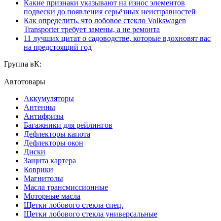
Какие признаки указывают на износ элементов
подвески до появления серьёзных неисправностей
Как определить, что лобовое стекло Volkswagen
Transporter требует замены, а не ремонта
11 лучших цитат о садоводстве, которые вдохновят вас
на предстоящий год
Группа вК:
Автотовары
Аккумуляторы
Антенны
Антифризы
Багажники для рейлингов
Дефлекторы капота
Дефлекторы окон
Диски
Защита картера
Коврики
Магнитолы
Масла трансмиссионные
Моторные масла
Щетки лобового стекла спец.
Щетки лобового стекла универсальные