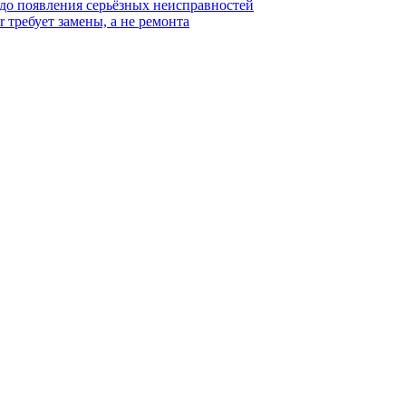
 до появления серьёзных неисправностей
r требует замены, а не ремонта