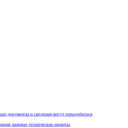
кие документы и сведения могут понадобиться
вания: важные технические нюансы