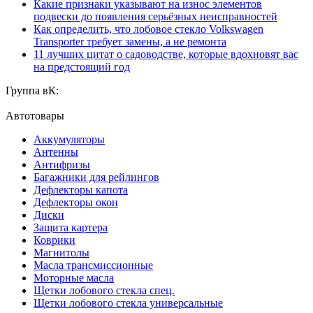
Какие признаки указывают на износ элементов
подвески до появления серьёзных неисправностей
Как определить, что лобовое стекло Volkswagen
Transporter требует замены, а не ремонта
11 лучших цитат о садоводстве, которые вдохновят вас
на предстоящий год
Группа вК:
Автотовары
Аккумуляторы
Антенны
Антифризы
Багажники для рейлингов
Дефлекторы капота
Дефлекторы окон
Диски
Защита картера
Коврики
Магнитолы
Масла трансмиссионные
Моторные масла
Щетки лобового стекла спец.
Щетки лобового стекла универсальные