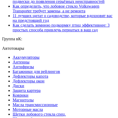
подвески до появления серьёзных неисправностей
Как определить, что лобовое стекло Volkswagen
Transporter требует замены, а не ремонта
11 лучших цитат о садоводстве, которые вдохновят вас
на предстоящий год
Как сделать зимнюю подкормку птиц эффективнее: 3
простых способа привлечь пернатых в ваш сад
Группа вК:
Автотовары
Аккумуляторы
Антенны
Антифризы
Багажники для рейлингов
Дефлекторы капота
Дефлекторы окон
Диски
Защита картера
Коврики
Магнитолы
Масла трансмиссионные
Моторные масла
Щетки лобового стекла спец.