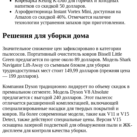
Кофеварка Keurig K-Duo для горячих и холодных
напитков со скидкой 50 долларов.
Аэрофритюрница Instant Vortex Mini, доступная на
Amazon со скидкой 46%. Отмечается наличие
технологии устранения запахов при приготовлении.
Решения для уборки дома
Значительное снижение цен зафиксировано в категории
пылесосов. Портативный очиститель ковров Bissell Little
Green предлагается по цене около 89 долларов. Модель Shark
Navigator Lift-Away со съемным блоком для уборки
труднодоступных мест стоит 149,99 долларов (прежняя цена
— 199 долларов).
Компания Dyson традиционно лидирует по объему скидок в
премиальном сегменте. Модель Dyson V8 Absolute
предлагается с выгодой 240 долларов. Этот пылесос
отличается расширенной комплектацией, включающей
специализированные насадки для твердых покрытий и
ковров. На более современные модели, такие как V11 и V15
Detect, также действуют специальные цены. Версия V15
оснащена лазерной подсветкой для обнаружения пыли и ЖК-
дисплеем для контроля качества уборки.