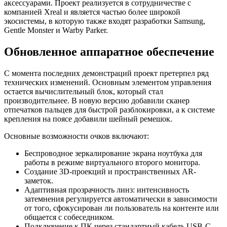
аксессуарами. Проект реализуется в сотрудничестве с
компанией Xreal и является частью более широкой
экосистемы, в которую также входят разработки Samsung,
Gentle Monster и Warby Parker.
Обновленное аппаратное обеспечение
С момента последних демонстраций проект претерпел ряд
технических изменений. Основным элементом управления
остается вычислительный блок, который стал
производительнее. В новую версию добавили сканер
отпечатков пальцев для быстрой разблокировки, а к системе
крепления на поясе добавили шейный ремешок.
Основные возможности очков включают:
Беспроводное зеркалирование экрана ноутбука для
работы в режиме виртуального второго монитора.
Создание 3D-проекций и пространственных AR-
заметок.
Адаптивная прозрачность линз: интенсивность
затемнения регулируется автоматически в зависимости
от того, сфокусирован ли пользователь на контенте или
общается с собеседником.
Подключение к ПК через стандартный кабель USB-C