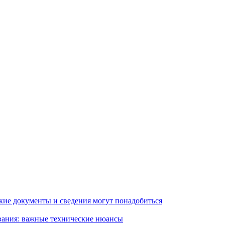
кие документы и сведения могут понадобиться
вания: важные технические нюансы