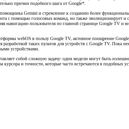
тельно причин подобного шага от Google*.
помощника Gemini и стремление к созданию более функциональ
ента с помощью голосовых команд, но также эволюционирует и с
ряя навигацию пользователя по главной странице Google TV и 
латформы webOS в пользу Google TV, активное поощрение Google
ся разработкой таких пультов для устройств с Google TV. Пока не
выми устройствами.
ставляет собой сложную задачу: одни модели могут быть излиш
а курсора и точности, которые часто встречаются в подобных у