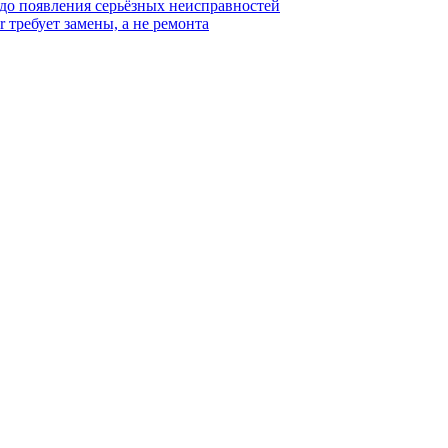
 до появления серьёзных неисправностей
r требует замены, а не ремонта