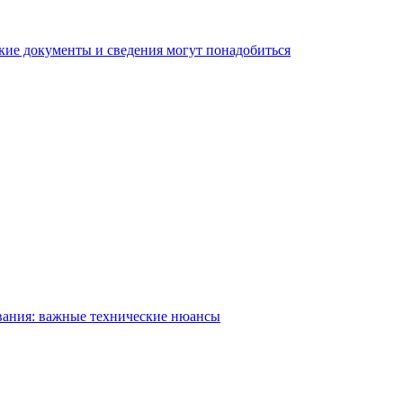
кие документы и сведения могут понадобиться
вания: важные технические нюансы