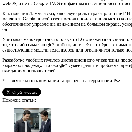
webOS, а не на Google TV. Этот факт вызывает вопросы относи
Как пояснил Ламмертсма, ключевую роль играют развитие ИИ-
меняется. Gemini преобразует методы поиска и просмотра конт
обеспечивают управление движением на большом экране, уско
он.
Учитывая маловероятность того, что LG откажется от своей п
то, что либо сама Google*, либо один из её партнёров занимает
существующие модели телевизоров или ограничится только но
Разработка удобных пультов дистанционного управления пред
выражают надежду, что Google* сумеет решить проблемы дрейф
ожиданиям пользователей.
* — деятельность компании запрещена на территории РФ
Похожие статьи: