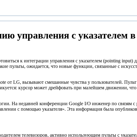
нию управления с указателем в
виться к интеграции управления с указателем (pointing input) 
кие пульты, ожидается, что новые функции, связанные с искусс
te от LG, вызывают смешанные чувства у пользователей. Пульт
ритикуется: курсор может дрейфовать при малейшем движении, ч
логии. На недавней конференции Google I/O инженер по связям 
влении с помощью указателя». Эта информация была опубликова
дителем телевизоров, активно использующим пульты с указател