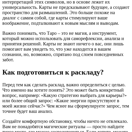
интерпретаций этих символов, но в основе лежит их
универсальность. Карты не предсказывают будущее, а создают
пространство для размышлений. Это больше похоже на
диалог с самим собой, где карты стимулируют ваше
воображение, подталкивают к новым мыслям и выводам.
Важно понимать, что Таро – это не магия, а инструмент,
который можно использовать для саморефлексии, анализа и
принятия решений. Карты не знают ничего о вас, они лишь
помогают вам увидеть то, что уже находится в вашем
сознании, но, возможно, спрятано под слоем повседневных
забот.
Как подготовиться к раскладу?
Перед тем как сделать расклад, важно определиться с целью.
Что именно вы хотите понять? Это может быть конкретный
вопрос, например: «Какую стратегию выбрать для карьеры?»
или более общий запрос: «Какие энергии присутствуют в
моей жизни сейчас?» Чем яснее вы сформулируете запрос, тем
точнее будет ваш анализ.
Создайте комфортную обстановку, чтобы ничто не отвлекало.
Вам не понадобятся магические ритуалы — просто найдите
тихое место, где можно сосредоточиться. Если хотите, можете