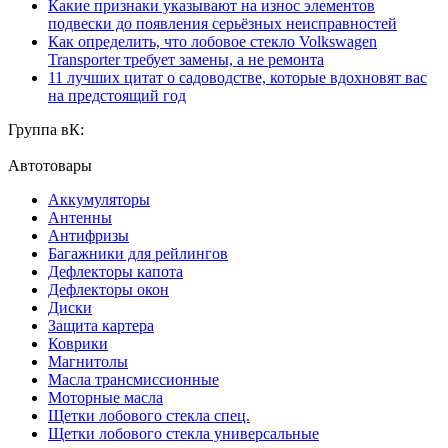
Какие признаки указывают на износ элементов
подвески до появления серьёзных неисправностей
Как определить, что лобовое стекло Volkswagen
Transporter требует замены, а не ремонта
11 лучших цитат о садоводстве, которые вдохновят вас
на предстоящий год
Группа вК:
Автотовары
Аккумуляторы
Антенны
Антифризы
Багажники для рейлингов
Дефлекторы капота
Дефлекторы окон
Диски
Защита картера
Коврики
Магнитолы
Масла трансмиссионные
Моторные масла
Щетки лобового стекла спец.
Щетки лобового стекла универсальные