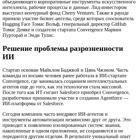
объединяющего корпоративные инструменты искусственного
интеллекта, рабочие процессы и данные. Лид-инвестором
выступил венчурный фонд Cherry Ventures. Также в раунде
приняли участие бизнес-ангелы, среди которых сооснователь
Hugging Face Томас Вольф, генеральный директор GitHub
Томас Домке и создатели стартапа Convergence Марвин
Пуртораб и Энди Тулис.
Решение проблемы разрозненности
ИИ
Стартап основан Майклом Баджвой и Цянь Чжэном. Часть
команды из восьми человек ранее работала в ИИ-стартапе
Convergence, где занималась созданием интеллектуальных
агентов еще до того, как эта технология стала массовой.
После того как ИТ-гигант Salesforce приобрел Convergence,
разработчики принимали участие в создании Agentforce —
ИИ-платформы от Salesforce.
Сегодня компании часто внедряют ИИ-агентов и
инструменты автоматизации независимо друг от друга. Это
приводит к появлению изолированных систем: знания,
накопленные в одном приложении, не сохраняются и не
передаются другим отделам. В результате уникальный опыт