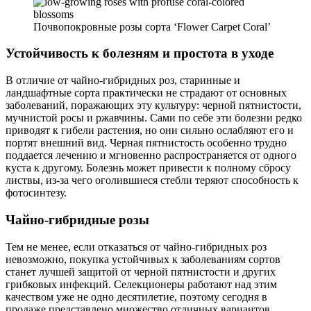
Почвопокровные розы сорта ‘Flower Carpet Coral’
Устойчивость к болезням и простота в уходе
В отличие от чайно-гибридных роз, старинные и
ландшафтные сорта практически не страдают от основных
заболеваний, поражающих эту культуру: черной пятнистости,
мучнистой росы и ржавчины. Сами по себе эти болезни редко
приводят к гибели растения, но они сильно ослабляют его и
портят внешний вид. Черная пятнистость особенно трудно
поддается лечению и мгновенно распространяется от одного
куста к другому. Болезнь может привести к полному сбросу
листвы, из-за чего оголившиеся стебли теряют способность к
фотосинтезу.
Чайно-гибридные розы
Тем не менее, если отказаться от чайно-гибридных роз
невозможно, покупка устойчивых к заболеваниям сортов
станет лучшей защитой от черной пятнистости и других
грибковых инфекций. Селекционеры работают над этим
качеством уже не одно десятилетие, поэтому сегодня в
продаже представлено множество отличных вариантов.