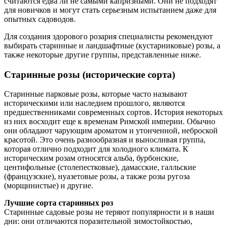
считаются едва ли не самыми капризными. Они не подходят
для новичков и могут стать серьезным испытанием даже для
опытных садоводов.
Для создания здорового розария специалисты рекомендуют
выбирать старинные и ландшафтные (кустарниковые) розы, а
также некоторые другие группы, представленные ниже.
Старинные розы (исторические сорта)
Старинные парковые розы, которые часто называют
историческими или наследием прошлого, являются
предшественниками современных сортов. История некоторых
из них восходит еще к временам Римской империи. Обычно
они обладают чарующим ароматом и утонченной, неброской
красотой. Это очень разнообразная и выносливая группа,
которая отлично подходит для холодного климата. К
историческим розам относятся альба, бурбонские,
центифольные (столепестковые), дамасские, галльские
(французские), нуазетовые розы, а также розы ругоза
(морщинистые) и другие.
Лучшие сорта старинных роз
Старинные садовые розы не теряют популярности и в наши
дни: они отличаются поразительной зимостойкостью,