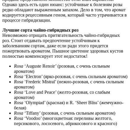
Однако здесь есть один нюанс: устойчивые к болезням розы
редко обладают выраженным запахом. Дело в том, что аромат
кодируется рецессивным геном, который часто утрачивается в
процессе гибридизации.
Лучшие сорта чайно-гибридных роз
Невозможно отрицать притягательность чайно-гибридных
роз. Стоит отдавать предпочтение устойчивым к
заболеваниям сортам, даже если ради этого придется
пожертвовать ароматом. Пышное цветение здоровых кустов
полностью компенсирует этот недостаток!
Rosa
‘Auguste Renoir’ (розовая, с очень сильным
ароматом)
Rosa
‘Electron’ (ярко-розовая, с очень сильным ароматом)
Rosa
‘Frederic Mistral’ (нежно-розовая, с очень сильным
ароматом)
Rosa
‘Love and Peace’ (желто-розовая, со слабым
ароматом)
Rosa
‘Olympiad’ (красная) и R. ‘Sheer Bliss’ (жемчужно-
белая)
Rosa
‘Tiffany’ (розовая, с очень сильным ароматом)
Rosa
‘Voodoo’ (многоцветная: переливы желтого,
персикового, лососевого, абрикосового и красного)