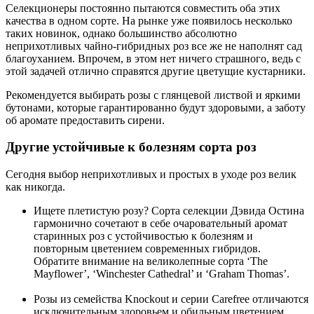
Селекционеры постоянно пытаются совместить оба этих
качества в одном сорте. На рынке уже появилось несколько
таких новинок, однако большинство абсолютно
неприхотливых чайно-гибридных роз все же не наполнят сад
благоуханием. Впрочем, в этом нет ничего страшного, ведь с
этой задачей отлично справятся другие цветущие кустарники.
Рекомендуется выбирать розы с глянцевой листвой и яркими
бутонами, которые гарантированно будут здоровыми, а заботу
об аромате предоставить сирени.
Другие устойчивые к болезням сорта роз
Сегодня выбор неприхотливых и простых в уходе роз велик
как никогда.
Ищете плетистую розу? Сорта селекции Дэвида Остина
гармонично сочетают в себе очаровательный аромат
старинных роз с устойчивостью к болезням и
повторным цветением современных гибридов.
Обратите внимание на великолепные сорта ‘The
Mayflower’, ‘Winchester Cathedral’ и ‘Graham Thomas’.
Розы из семейства Knockout и серии Carefree отличаются
исключительным здоровьем и обильным цветением.