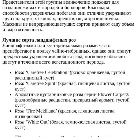
Представители этой группы великолепно подходят для
создания живых изгородей и бордюров. Благодаря
способности укореняться побегами они отлично удерживают
грунт на крутых склонах, предотвращая эрозию почвы.
Массивы из непрерывноцветущих сортов придают саду объем
и выразительность.
Лучшие сорта ландшафтных роз
Ландшафтными или кустарниковыми розами часто
пренебрегают в пользу чайно-гибридных, однако они станут
прекрасным украшением любого сада, поскольку обильно
цветут в течение всего вегетационного периода.
Rosa
‘Carefree Celebration’ (розово-оранжевая, густой
раскидистый куст)
Rosa
‘Carefree Spirit’ (красная, глянцевая листва, густой
куст)
Ароматные кустарниковые розы серии Flower Carpet®
(разнообразные расцветки, прекрасный аромат, густой
куст).
Rosa
‘Fire Meidiland’ (красная, глянцевая листва,
низкорослая)
Rosa
‘White Out’ (белая, темно-зеленая листва, густой
куст)