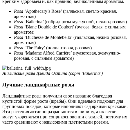
крепким здоровьем и, как правило, великолепным ароматом.
Rosa
‘Apothecary’s Rose’ (галльская, светло-красная,
ароматная)
Rosa
‘Ballerina’ (гибрид розы мускусной, нежно-розовая)
Rosa
‘Blanc Double de Coubert’ (ругоза, белая, с сильным
ароматом)
Rosa
‘Duchesse de Montebello’ (галльская, нежно-розовая,
ароматная)
Rosa
‘The Fairy’ (полиантовая, розовая)
Rosa
‘Madame Alfred Carrière’ (нуазетовая, жемчужно-
розовая, с сильным ароматом)
Английские розы Дэвида Остина (сорт ‘Ballerina’)
Лучшие ландшафтные розы
Ландшафтные розы получили свое название благодаря
кустистой форме роста (шрабы). Они идеально подходят для
групповых посадок, которые наполняют сад яркими красками.
Эти растения активно разрастаются в ширину, а их ветви
могут укореняться при соприкосновении с землей, поэтому их
часто сравнивают с невысокими плетистыми розами.