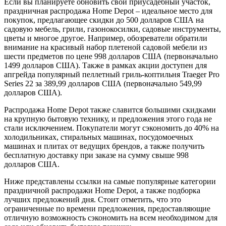
Если вы планируете обновить свой приусадебный участок,
праздничная распродажа Home Depot – идеальное место для
покупок, предлагающее скидки до 500 долларов США на
садовую мебель, грили, газонокосилки, садовые инструменты,
цветы и многое другое. Например, обозреватели обратили
внимание на красивый набор плетеной садовой мебели из
шести предметов по цене 998 долларов США (первоначально
1499 долларов США). Также в рамках акции доступен для
апгрейда популярный пеллетный гриль-коптильня Traeger Pro
Series 22 за 389,99 долларов США (первоначально 549,99
долларов США).
Распродажа Home Depot также славится большими скидками
на крупную бытовую технику, и предложения этого года не
стали исключением. Покупатели могут сэкономить до 40% на
холодильниках, стиральных машинах, посудомоечных
машинах и плитах от ведущих брендов, а также получить
бесплатную доставку при заказе на сумму свыше 998
долларов США.
Ниже представлены ссылки на самые популярные категории
праздничной распродажи Home Depot, а также подборка
лучших предложений дня. Стоит отметить, что это
ограниченные по времени предложения, предоставляющие
отличную возможность сэкономить на всем необходимом для