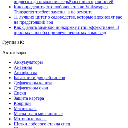
подвески до появления серьёзных неисправностей
Как определить, что лобовое стекло Volkswagen
Transporter требует замены, а не ремонта
11 лучших цитат о садоводстве, которые вдохновят вас
на предстоящий год
Как сделать зимнюю подкормку птиц эффективнее: 3
простых способа привлечь пернатых в ваш сад
Группа вК:
Автотовары
Аккумуляторы
Антенны
Антифризы
Багажники для рейлингов
Дефлекторы капота
Дефлекторы окон
Диски
Защита картера
Коврики
Магнитолы
Масла трансмиссионные
Моторные масла
Щетки лобового стекла спец.