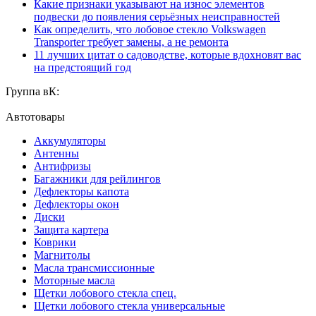
Какие признаки указывают на износ элементов
подвески до появления серьёзных неисправностей
Как определить, что лобовое стекло Volkswagen
Transporter требует замены, а не ремонта
11 лучших цитат о садоводстве, которые вдохновят вас
на предстоящий год
Группа вК:
Автотовары
Аккумуляторы
Антенны
Антифризы
Багажники для рейлингов
Дефлекторы капота
Дефлекторы окон
Диски
Защита картера
Коврики
Магнитолы
Масла трансмиссионные
Моторные масла
Щетки лобового стекла спец.
Щетки лобового стекла универсальные