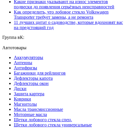
Какие признаки указывают на износ элементов
подвески до появления серьёзных неисправностей
Как определить, что лобовое стекло Volkswagen
Transporter требует замены, а не ремонта
11 лучших цитат о садоводстве, которые вдохновят вас
на предстоящий год
Группа вК:
Автотовары
Аккумуляторы
Антенны
Антифризы
Багажники для рейлингов
Дефлекторы капота
Дефлекторы окон
Диски
Защита картера
Коврики
Магнитолы
Масла трансмиссионные
Моторные масла
Щетки лобового стекла спец.
Щетки лобового стекла универсальные