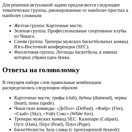
Для решения актуальной задачи предлагаются следующие
тематические группы, ранжированные от наиболее простых к
наиболее сложным:
Желтая группа: Карточные масти.
Зеленая группа: Профессиональные спортивные клубы
из Чикаго.
Синяя группа: Тренеры мужских баскетбольных команд
Юго-Восточной конференции (SEC).
Фиолетовая группа: Легенды баскетбола, в именах
которых убрана одна буква.
Ответы на головоломку
В текущем наборе слов правильные комбинации
распределились следующим образом:
Карточные масти: трефы (club), бубны (diamond), червы
(heart), пики (spade).
Чикагские команды: «ДеПол» (DePaul), «Файр» (Fire),
«Скай» (Sky), «Уайт Сокс» (White Sox).
Тренеры мужских команд SEC: Калипари (Calipari),
Оутс (Oats), Перл (Pearl), Поуп (Pope).
Баскетболисты Зала славы (с пропущенной буквой):