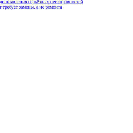
 до появления серьёзных неисправностей
r требует замены, а не ремонта