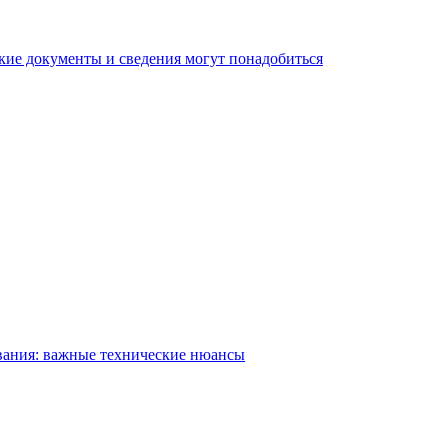
кие документы и сведения могут понадобиться
вания: важные технические нюансы