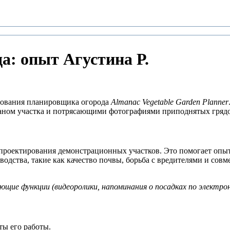
а: опыт Агустина Р.
зования планировщика огорода
Almanac Vegetable Garden Planner
аном участка и потрясающими фотографиями приподнятых грядо
проектирования демонстрационных участков. Это помогает опы
одства, такие как качество почвы, борьба с вредителями и сов
щие функции (видеоролики, напоминания о посадках по электронн
ты его работы.