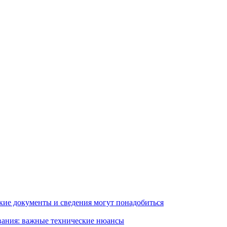
кие документы и сведения могут понадобиться
вания: важные технические нюансы