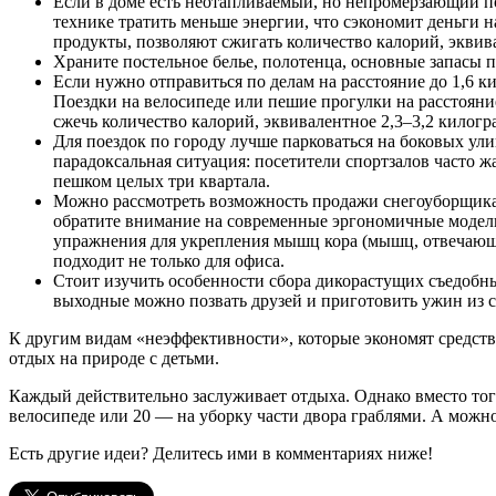
Если в доме есть неотапливаемый, но непромерзающий п
технике тратить меньше энергии, что сэкономит деньги н
продукты, позволяют сжигать количество калорий, эквив
Храните постельное белье, полотенца, основные запасы п
Если нужно отправиться по делам на расстояние до 1,6 к
Поездки на велосипеде или пешие прогулки на расстояние
сжечь количество калорий, эквивалентное 2,3–3,2 килогр
Для поездок по городу лучше парковаться на боковых ули
парадоксальная ситуация: посетители спортзалов часто ж
пешком целых три квартала.
Можно рассмотреть возможность продажи снегоуборщика, 
обратите внимание на современные эргономичные модели 
упражнения для укрепления мышц кора (мышц, отвечающи
подходит не только для офиса.
Стоит изучить особенности сбора дикорастущих съедобных
выходные можно позвать друзей и приготовить ужин из 
К другим видам «неэффективности», которые экономят средства
отдых на природе с детьми.
Каждый действительно заслуживает отдыха. Однако вместо того
велосипеде или 20 — на уборку части двора граблями. А можно 
Есть другие идеи? Делитесь ими в комментариях ниже!