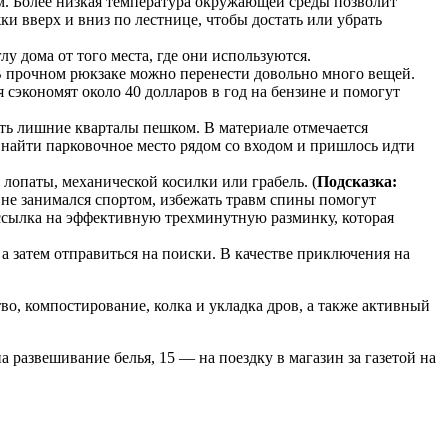
м. Более низкая температура окружающей среды позволит
ки вверх и вниз по лестнице, чтобы достать или убрать
у дома от того места, где они используются.
. В прочном рюкзаке можно перенести довольно много вещей.
 сэкономят около 40 долларов в год на бензине и помогут
дить лишние кварталы пешком. В материале отмечается
ь найти парковочное место рядом со входом и пришлось идти
лопаты, механической косилки или грабель. (
Подсказка:
 не занимался спортом, избежать травм спины помогут
 ссылка на эффективную трехминутную разминку, которая
а затем отправиться на поиски. В качестве приключения на
о, компостирование, колка и укладка дров, а также активный
 развешивание белья, 15 — на поездку в магазин за газетой на