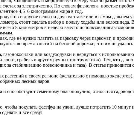
одвал, холодильник и морозильную камеру можно разместить та
а счетах за электричество. По словам физиолога, простые пробеж
алентное 4,5–6 килограммам жира в год.
родуктов и другие вещи на другом этаже или в самом дальнем угл
илометра, стоит сделать выбор в пользу ходьбы или велосипеда
 всего 8 километров в неделю вместо использования автомобиля
аммам.
цах, где не нужно платить за парковку через паркомат, и прохо
алуются во время занятий на беговой дорожке, что им не удалос
газонокосилки или воздуходувки и вернуться к использованию 
лопат, грабель и других ручных инструментов). Тем, кто давно
х за стабилизацию позвоночника и таза). В статье приводится
 растений в своем регионе (желательно с помощью экспертов), 
собранных лесных даров.
 и способствуют семейному благополучию, относятся садоводств
, чтобы покупать фастфуд на ужин, лучше потратить 10 минут на
сделать и всё сразу!