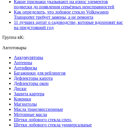
Какие признаки указывают на износ элементов
подвески до появления серьёзных неисправностей
Как определить, что лобовое стекло Volkswagen
Transporter требует замены, а не ремонта
11 лучших цитат о садоводстве, которые вдохновят вас
на предстоящий год
Группа вК:
Автотовары
Аккумуляторы
Антенны
Антифризы
Багажники для рейлингов
Дефлекторы капота
Дефлекторы окон
Диски
Защита картера
Коврики
Магнитолы
Масла трансмиссионные
Моторные масла
Щетки лобового стекла спец.
Щетки лобового стекла универсальные