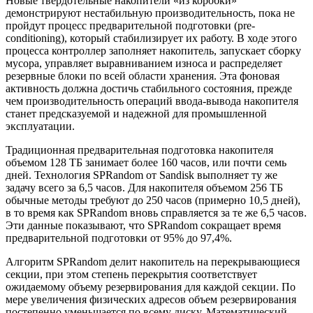
Новые твердотельные накопители «из коробки»
демонстрируют нестабильную производительность, пока не
пройдут процесс предварительной подготовки (pre-
conditioning), который стабилизирует их работу. В ходе этого
процесса контроллер заполняет накопитель, запускает сборку
мусора, управляет выравниванием износа и распределяет
резервные блоки по всей области хранения. Эта фоновая
активность должна достичь стабильного состояния, прежде
чем производительность операций ввода-вывода накопителя
станет предсказуемой и надежной для промышленной
эксплуатации.
Традиционная предварительная подготовка накопителя
объемом 128 ТБ занимает более 160 часов, или почти семь
дней. Технология SPRandom от Sandisk выполняет ту же
задачу всего за 6,5 часов. Для накопителя объемом 256 ТБ
обычные методы требуют до 250 часов (примерно 10,5 дней),
в то время как SPRandom вновь справляется за те же 6,5 часов.
Эти данные показывают, что SPRandom сокращает время
предварительной подготовки от 95% до 97,4%.
Алгоритм SPRandom делит накопитель на перекрывающиеся
секции, при этом степень перекрытия соответствует
ожидаемому объему резервирования для каждой секции. По
мере увеличения физических адресов объем резервирования
постепенно уменьшается по всему диску. Математический