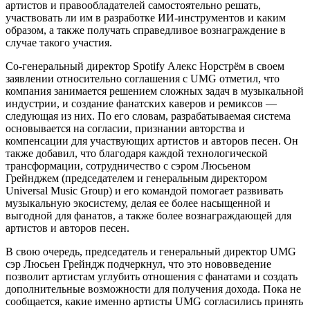
артистов и правообладателей самостоятельно решать,
участвовать ли им в разработке ИИ-инструментов и каким
образом, а также получать справедливое вознаграждение в
случае такого участия.
Со-генеральный директор Spotify Алекс Норстрём в своем
заявлении относительно соглашения с UMG отметил, что
компания занимается решением сложных задач в музыкальной
индустрии, и создание фанатских каверов и ремиксов —
следующая из них. По его словам, разрабатываемая система
основывается на согласии, признании авторства и
компенсации для участвующих артистов и авторов песен. Он
также добавил, что благодаря каждой технологической
трансформации, сотрудничество с сэром Люсьеном
Грейнджем (председателем и генеральным директором
Universal Music Group) и его командой помогает развивать
музыкальную экосистему, делая ее более насыщенной и
выгодной для фанатов, а также более вознаграждающей для
артистов и авторов песен.
В свою очередь, председатель и генеральный директор UMG
сэр Люсьен Грейндж подчеркнул, что это нововведение
позволит артистам углубить отношения с фанатами и создать
дополнительные возможности для получения дохода. Пока не
сообщается, какие именно артисты UMG согласились принять