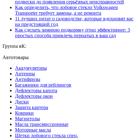
подвески до появления серьёзных неисправностей
Как определить, что лобовое стекло Volkswagen
Transporter требует замены, а не ремонта
11 лучших цитат о садоводстве, которые вдохновят вас
на предстоящий год
Как сделать зимнюю подкормку птиц эффективнее: 3
простых способа привлечь пернатых в ваш сад
Группа вК:
Автотовары
Аккумуляторы
Антенны
Антифризы
Багажники для рейлингов
Дефлекторы капота
Дефлекторы окон
Диски
Защита картера
Коврики
Магнитолы
Масла трансмиссионные
Моторные масла
Щетки лобового стекла спец.