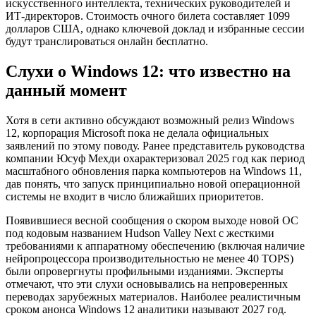
искусственного интеллекта, технических руководителей и
ИТ-директоров. Стоимость очного билета составляет 1099
долларов США, однако ключевой доклад и избранные сессии
будут транслироваться онлайн бесплатно.
Слухи о Windows 12: что известно на
данный момент
Хотя в сети активно обсуждают возможный релиз Windows
12, корпорация Microsoft пока не делала официальных
заявлений по этому поводу. Ранее представитель руководства
компании Юсуф Мехди охарактеризовал 2025 год как период
масштабного обновления парка компьютеров на Windows 11,
дав понять, что запуск принципиально новой операционной
системы не входит в число ближайших приоритетов.
Появившиеся весной сообщения о скором выходе новой ОС
под кодовым названием Hudson Valley Next с жесткими
требованиями к аппаратному обеспечению (включая наличие
нейропроцессора производительностью не менее 40 TOPS)
были опровергнуты профильными изданиями. Эксперты
отмечают, что эти слухи основывались на непроверенных
переводах зарубежных материалов. Наиболее реалистичным
сроком анонса Windows 12 аналитики называют 2027 год.